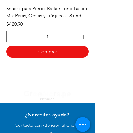
Snacks para Perros Barker Long Lasting
Snacks para Perros B
Mix Patas, Orejas y Tráqueas - 8 und
- Tráqueas de Res - 
Precio
Precio
S/ 20.90
S/ 20.90
Comprar
¿Necesitas ayuda?
Contacto con
Atención al Cliente