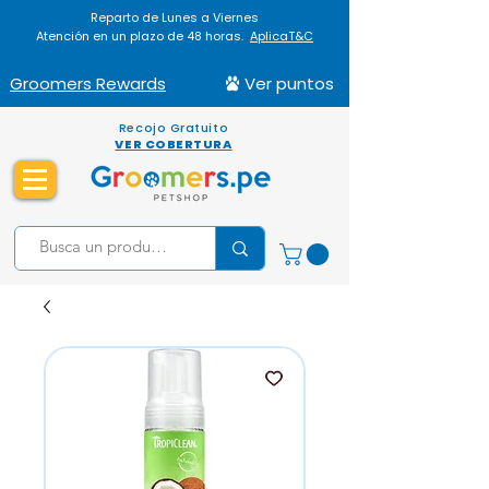
Reparto de Lunes a Viernes
Atención en un plazo de 48 horas.
AplicaT&C
Groomers Rewards
Ver puntos
Recojo Gratuito
VER COBERTURA