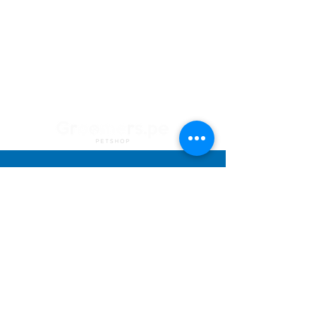
¿Necesitas ayuda?
Contacto con
Atención al Cliente
para ayuda o llámanos al
+51 994 729 886