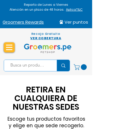
Reparto de Lunes a Viernes
Atención en un plazo de 48 horas.
AplicaT&C
Groomers Rewards
Ver puntos
Recojo Gratuito
VER COBERTURA
RETIRA EN
CUALQUIERA DE
NUESTRAS SEDES
Escoge tus productos favoritos
y elige en que sede recogerlo.