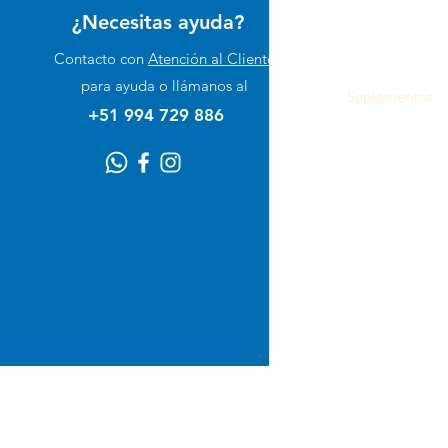
¿Necesitas ayuda?
Perro
Contacto con
Atención al Cliente
Gato
para ayuda o llámanos al
Suplementos
+51 994 729 886