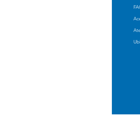
Alimento Para Perro
FA
Cuidado e Higiene
Ac
Accesorios y Otros
Ate
Alimento para Gato
Ub
Antipulgas para perros
Pañales de Entrenamiento