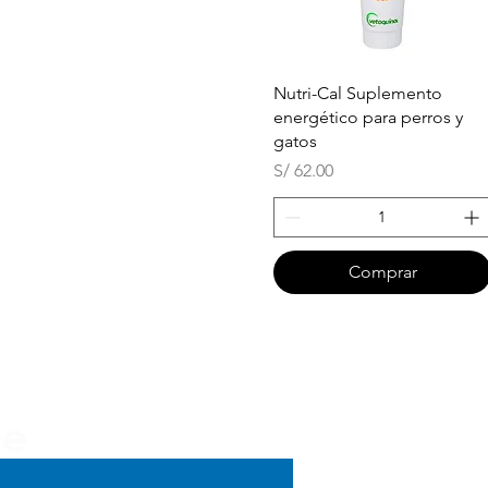
Vista rápida
Nutri-Cal Suplemento
energético para perros y
gatos
Precio
S/ 62.00
Comprar
Menú