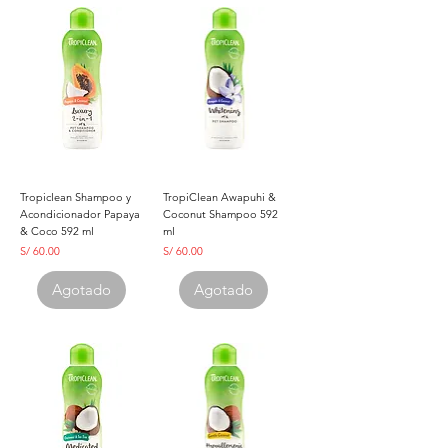
Tropiclean Shampoo y
TropiClean Awapuhi &
Acondicionador Papaya
Coconut Shampoo 592
& Coco 592 ml
ml
Precio
Precio
S/ 60.00
S/ 60.00
Agotado
Agotado