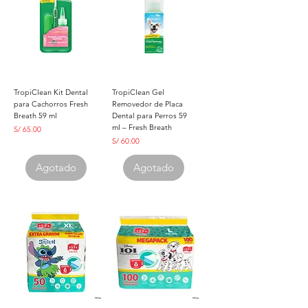
TropiClean Kit Dental
TropiClean Gel
para Cachorros Fresh
Removedor de Placa
Breath 59 ml
Dental para Perros 59
ml – Fresh Breath
Precio
S/ 65.00
Precio
S/ 60.00
Agotado
Agotado