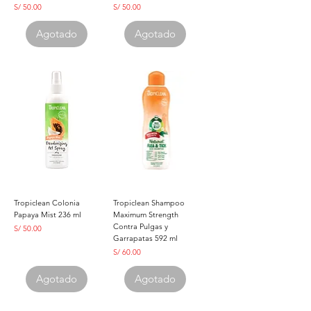
Precio
Precio
S/ 50.00
S/ 50.00
Agotado
Agotado
Tropiclean Colonia
Tropiclean Shampoo
Papaya Mist 236 ml
Maximum Strength
Contra Pulgas y
Precio
S/ 50.00
Garrapatas 592 ml
Precio
S/ 60.00
Agotado
Agotado