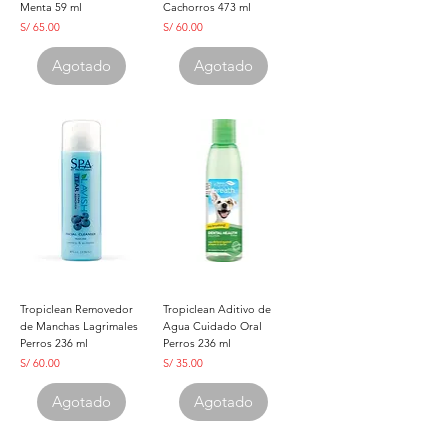
Menta 59 ml
Cachorros 473 ml
Precio
Precio
S/ 65.00
S/ 60.00
Agotado
Agotado
Tropiclean Removedor
Tropiclean Aditivo de
de Manchas Lagrimales
Agua Cuidado Oral
Perros 236 ml
Perros 236 ml
Precio
Precio
S/ 60.00
S/ 35.00
Agotado
Agotado