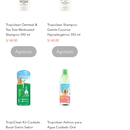
Tropiclean Oatmeal &
Tropiclean Shampoo
Tea Tree Medicated
Gentle Coconut
Shampoo 592 ml
Hipoalergénico 592 ml
Precio
Precio
S/ 60.00
S/ 60.00
Agotado
Agotado
TropiClean Kit Cuidado
Tropiclean Aditivo para
Bucal Gatos Sabor
Agua Cuidado Oral