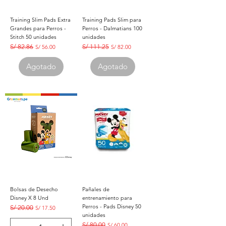
Training Slim Pads Extra
Training Pads Slim para
Grandes para Perros -
Perros - Dalmatians 100
Stitch 50 unidades
unidades
Precio
S/ 82.86
Precio de oferta
Precio
S/ 111.25
Precio de oferta
S/ 56.00
S/ 82.00
Agotado
Agotado
Bolsas de Desecho
Pañales de
Disney X 8 Und
entrenamiento para
Perros - Pads Disney 50
Precio
S/ 20.00
Precio de oferta
S/ 17.50
unidades
Precio
S/ 80.00
Precio de oferta
S/ 60.00