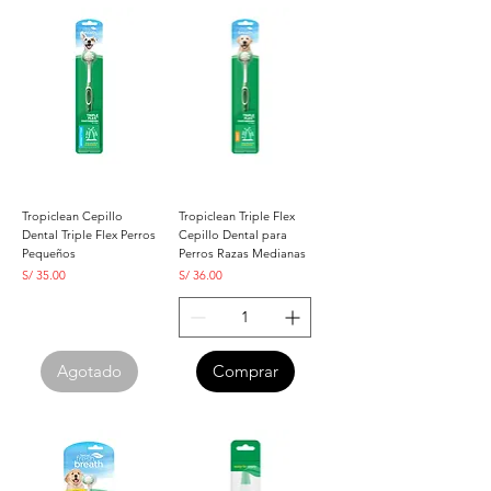
Tropiclean Cepillo
Tropiclean Triple Flex
Dental Triple Flex Perros
Cepillo Dental para
Pequeños
Perros Razas Medianas
Precio
Precio
S/ 35.00
S/ 36.00
Agotado
Comprar