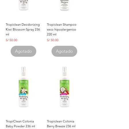
Tropiclean Deodorizing
Tropiclean Shampoo
Kiwi Blossom Spray 236
seco hipoalergenico
ml
220 ml
Precio
Precio
S/ 50.00
S/ 50.00
Agotado
Agotado
TropiClean Colonia
Tropiclean Colonia
Baby Powder 236 ml
Berry Breeze 236 ml