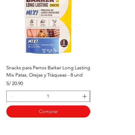
soporte inmunológico natural.
- Textura tipo jerky: perfecta
como premio o snack diario.
Snacks para Perros Barker Long Lasting
Snacks para Perros B
Mix Patas, Orejas y Tráqueas - 8 und
- Tráqueas de Res - 
Precio
Precio
S/ 20.90
S/ 20.90
Comprar