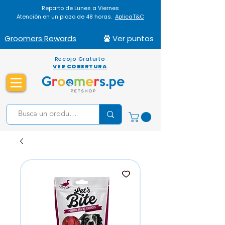
Reparto de Lunes a Viernes
Atención en un plazo de 48 horas.
AplicaT&C
Groomers Rewards
Ver puntos
Recojo Gratuito
VER COBERTURA