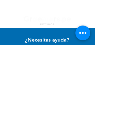
¿Necesitas ayuda?
Contacto con
Atención al Cliente
para ayuda o llámanos al
+51 994 729 886
Categorías
Alimento Para Perro
Cuidado e Higiene