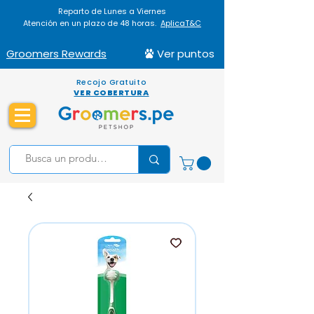
Reparto de Lunes a Viernes
Atención en un plazo de 48 horas.
AplicaT&C
Groomers Rewards
Ver puntos
Recojo Gratuito
VER COBERTURA