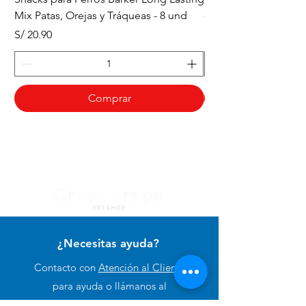
Mix Patas, Orejas y Tráqueas - 8 und
- Tráqueas de Res - 
Precio
Precio
S/ 20.90
S/ 20.90
Comprar
¿Necesitas ayuda?
Contacto con
Atención al Cliente
para ayuda o llámanos al