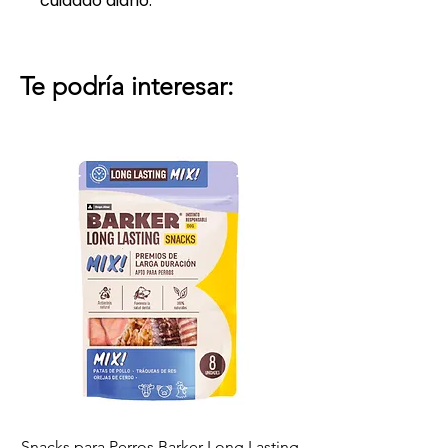
cuidado diario.
Te podría interesar:
Snacks para Perros Barker Long Lasting
Snacks para Perros B