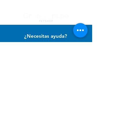
¿Necesitas ayuda?
Contacto con
Atención al Cliente
para ayuda o llámanos al
+51 994 729 886
Categorías
Alimento Para Perro
Cuidado e Higiene
Accesorios y Otros