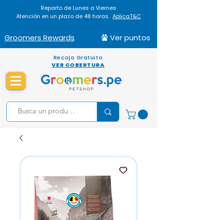
Reparto de Lunes a Viernes
Atención en un plazo de 48 horas.
AplicaT&C
Groomers Rewards
Ver puntos
Recojo Gratuito
VER COBERTURA