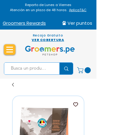
Reparto de Lunes a Viernes
Atención en un plazo de 48 horas.
AplicaT&C
Groomers Rewards
Ver puntos
Recojo Gratuito
VER COBERTURA