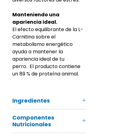
Manteniendo una
apariencia ideal.
El efecto equilibrante de la L-
Carnitina sobre el
metabolismo energético
ayuda a mantener la
apariencia ideal de tu
perro.
El producto contiene
un 89 % de proteína animal.
Ingredientes
Proteína animal procesada (mín.
Componentes
26 % de proteína de cordero),
Nutricionales
cereales (arroz, maíz, avena),
grasa de pollo, suero de leche en
Valores Nutricionales
polvo, fibra de caña de azúcar,