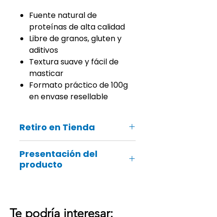
Fuente natural de
proteínas de alta calidad
Libre de granos, gluten y
aditivos
Textura suave y fácil de
masticar
Formato práctico de 100g
en envase resellable
Retiro en Tienda
Recuerda que también podrás
Presentación del
recoger tu pedido online en ¡tu
producto
tienda Groomers más cercana!
Contiene 1 NutriBites Salmón
Cada empaque contiene 100
gramos.
Te podría interesar: