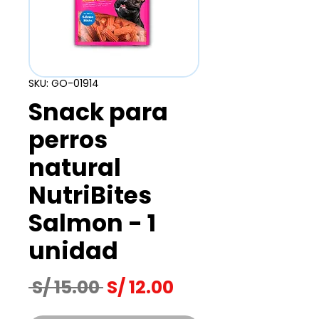
SKU: GO-01914
Snack para
perros
natural
NutriBites
Salmon - 1
unidad
Precio
Precio
 S/ 15.00 
S/ 12.00
de