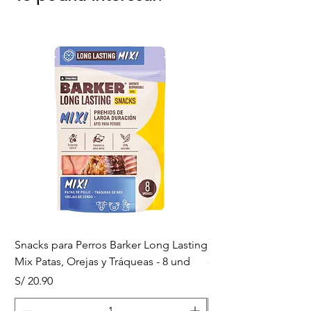
Snacks para Perros Barker Long Lasting
Snacks para Perros B
Mix Patas, Orejas y Tráqueas - 8 und
- Tráqueas de Res - 
Precio
Precio
S/ 20.90
S/ 20.90