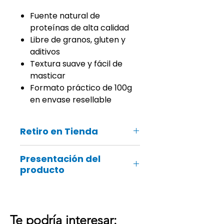
Fuente natural de
proteínas de alta calidad
Libre de granos, gluten y
aditivos
Textura suave y fácil de
masticar
Formato práctico de 100g
en envase resellable
Retiro en Tienda
Recuerda que también podrás
Presentación del
recoger tu pedido online en ¡tu
producto
tienda Groomers más cercana!
Contiene 1 NutriBites carne
Cada empaque contiene 100
gramos.
Te podría interesar: