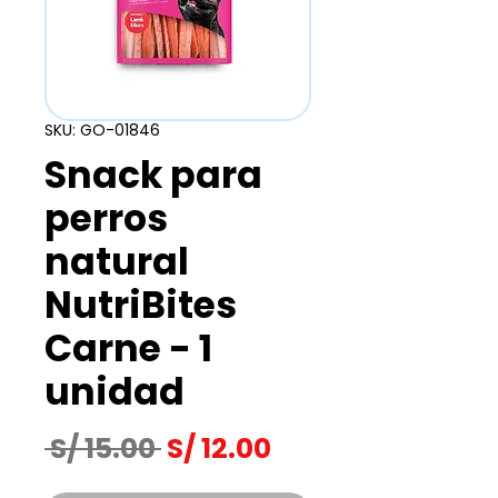
SKU: GO-01846
Snack para
perros
natural
NutriBites
Carne - 1
unidad
Precio
Precio
 S/ 15.00 
S/ 12.00
de