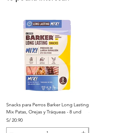
Snacks para Perros Barker Long Lasting
Snacks para Perros B
Mix Patas, Orejas y Tráqueas - 8 und
- Tráqueas de Res - 
Precio
Precio
S/ 20.90
S/ 20.90