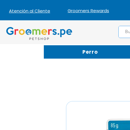
Groomers Rewards
Atención al Cliente
Perro