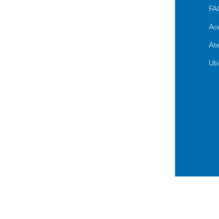
Alimento Para Perro
FA
Cuidado e Higiene
Ac
Accesorios y Otros
Ate
Alimento para Gato
Ub
Antipulgas para perros
Pañales de Entrenamiento