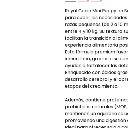
Royal Canin Mini Puppy en 
para cubrir las necesidades
razas pequeñas (de 2 a 10 m
entre 4 y 10 kg. Su textura s
facilitan la transición al a
experiencia alimentaria posi
Esta fórmula premium favore
inmunitario, gracias a su co
ayudan a fortalecer las def
Enriquecido con ácidos gra
desarrollo cerebral y el apr
etapas del crecimiento.
Además, contiene proteínas
prebióticos naturales (MOS
mantienen un equilibrio salu
promoviendo una digestión 
Ideal para ofrecer solo o 