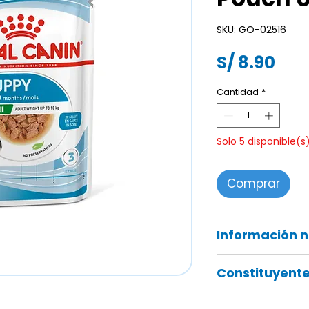
SKU: GO-02516
Pre
S/ 8.90
Cantidad
*
Solo 5 disponible(s
Comprar
Información n
carne y derivados a
Constituyente
cereales, derivados
levaduras.
Proteína: 8,0%, Con