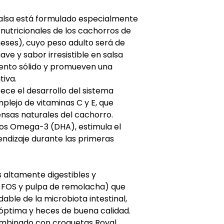
bruta: 1,9%, Fibras 
Vitamina E: 150 mg
Salsa está formulado especialmente
Ácidos grasos ome
 nutricionales de los cachorros de
eses), cuyo peso adulto será de
uave y sabor irresistible en salsa
limento sólido y promueven una
tiva.
ce el desarrollo del sistema
mplejo de vitaminas C y E, que
ensas naturales del cachorro.
sos Omega-3 (DHA), estimula el
endizaje durante las primeras
 altamente digestibles y
, FOS y pulpa de remolacha) que
dable de la microbiota intestinal,
óptima y heces de buena calidad.
combinado con croquetas Royal