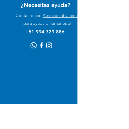
¿Necesitas ayuda?
Perro
Contacto con
Atención al Cliente
Gato
para ayuda o llámanos al
Suplementos
+51 994 729 886