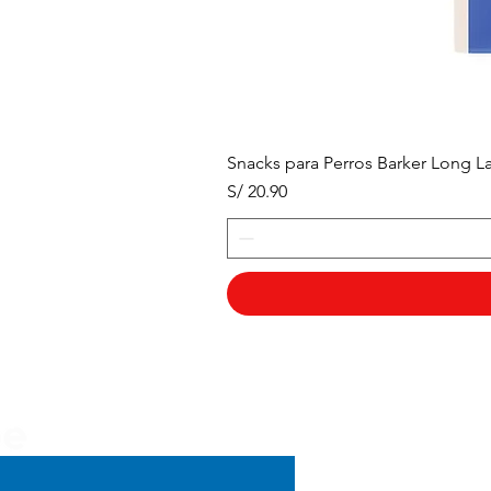
Snacks para Perros Barker Long La
Precio
S/ 20.90
Menú