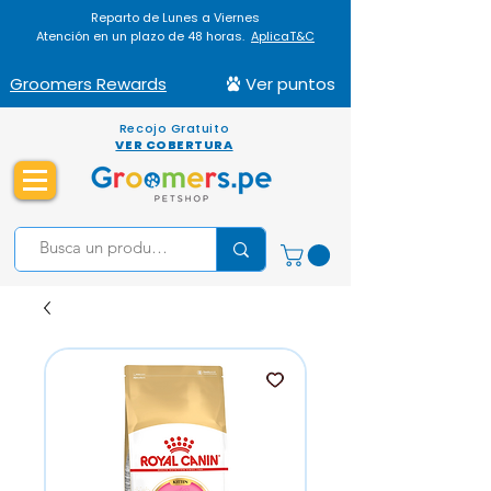
Reparto de Lunes a Viernes
Atención en un plazo de 48 horas.
AplicaT&C
Groomers Rewards
Ver puntos
Recojo Gratuito
VER COBERTURA