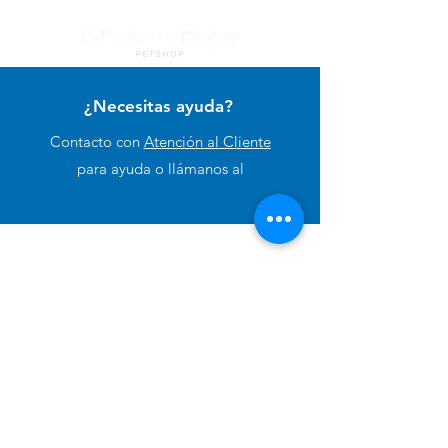
¿Necesitas ayuda?
Contacto con
Atención al Cliente
para ayuda o llámanos al
+51 994 729 886
Categorías
Alimento Para Perro
Cuidado e Higiene
Accesorios y Otros