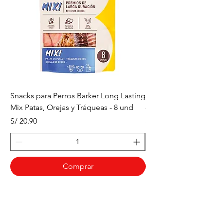
Snacks para Perros Barker Long Lasting
Snacks para Perros B
Mix Patas, Orejas y Tráqueas - 8 und
- Tráqueas de Res - 
Precio
Precio
S/ 20.90
S/ 20.90
Comprar