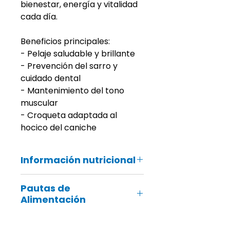
bienestar, energía y vitalidad
cada día.
Beneficios principales:
- Pelaje saludable y brillante
- Prevención del sarro y
cuidado dental
- Mantenimiento del tono
muscular
- Croqueta adaptada al
hocico del caniche
Información nutricional
Maíz, proteínas deshidratadas de
Pautas de
aves de corral, gluten de trigo*,
Alimentación
grasas animales, arroz, harina de
maíz, gluten de maíz, hidrolizado
de proteínas animales, pulpa de
Peso
De
Actividad
Alta