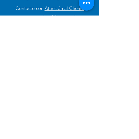
Contacto con
Atención al Cliente
para ayuda o llámanos al
+51 994 729 886
Categorías
Alimento Para Perro
Cuidado e Higiene
Accesorios y Otros
Alimento para Gato
Antipulgas para perros
Pañales de Entrenamiento