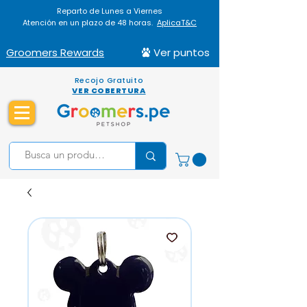
Reparto de Lunes a Viernes
Atención en un plazo de 48 horas.
AplicaT&C
Groomers Rewards
Ver puntos
Recojo Gratuito
VER COBERTURA