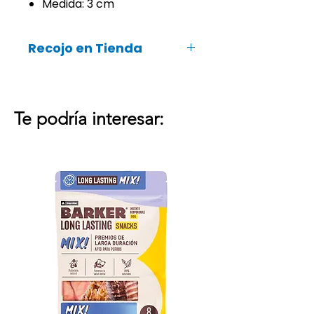
Medida: 3 cm
Recojo en Tienda
Recuerda que también podrás
recoger tu pedido online en ¡tu
Te podría interesar:
tienda Groomers más cercana!