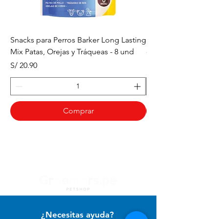
Snacks para Perros Barker Long Lasting
Snacks para Perros B
Mix Patas, Orejas y Tráqueas - 8 und
- Tráqueas de Res - 
Precio
Precio
S/ 20.90
S/ 20.90
Comprar
¿Necesitas ayuda?