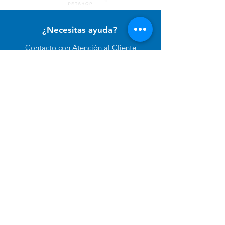
¿Necesitas ayuda?
Contacto con
Atención al Cliente
para ayuda o llámanos al
+51 994 729 886
Categorías
Alimento Para Perro
Cuidado e Higiene
Accesorios y Otros
Alimento para Gato