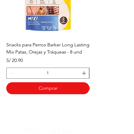
Snacks para Perros Barker Long Lasting
Snacks para Perros B
Mix Patas, Orejas y Tráqueas - 8 und
- Tráqueas de Res - 
Precio
Precio
S/ 20.90
S/ 20.90
Comprar