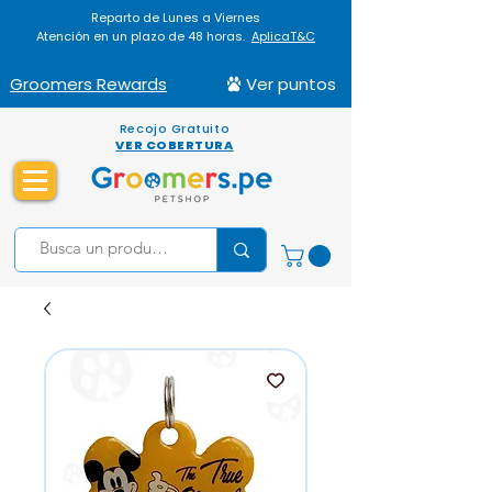
Reparto de Lunes a Viernes
Atención en un plazo de 48 horas.
AplicaT&C
Groomers Rewards
Ver puntos
Recojo Gratuito
VER COBERTURA