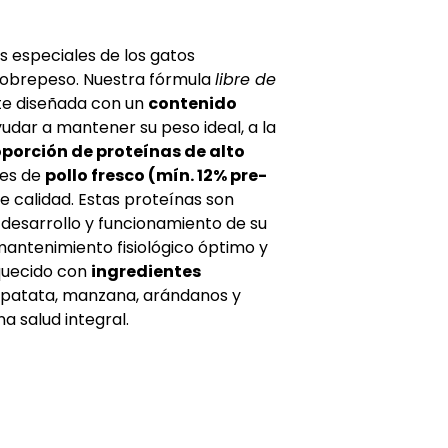
nutrición.
SIN CEREALES - SI
 especiales de los gatos
 sobrepeso. Nuestra fórmula
libre de
e diseñada con un
contenido
udar a mantener su peso ideal, a la
oporción de proteínas de alto
es de
pollo fresco (mín. 12% pre-
e calidad. Estas proteínas son
 desarrollo y funcionamiento de su
antenimiento fisiológico óptimo y
iquecido con
ingredientes
 patata, manzana, arándanos y
a salud integral.