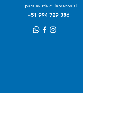
para ayuda o llámanos al
Suplementos
+51 994 729 886
Envío y devoluciones