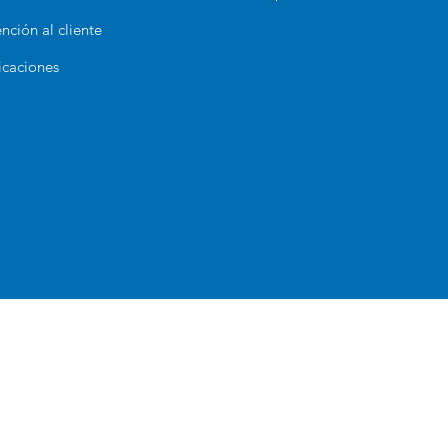
nción al cliente
icaciones
bro de Reclamaciones