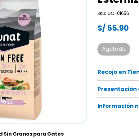
SKU: GO-01656
Pr
S/ 55.90
Agotado
Recojo en Tie
Recuerda que tamb
Presentación 
online en ¡tu tie
Bolsa de 1kg
Información n
Proteína 42%. Grasa
Contiene 12% de C
legumbres
ad Sin Granos para Gatos
e ingredientes 100