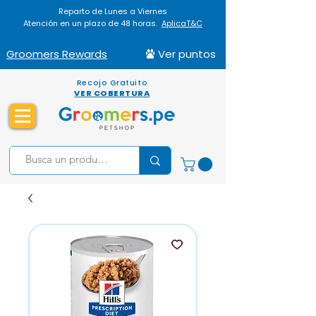
Reparto de Lunes a Viernes
Atención en un plazo de 48 horas.
AplicaT&C
Groomers Rewards
Ver puntos
Recojo Gratuito
VER COBERTURA