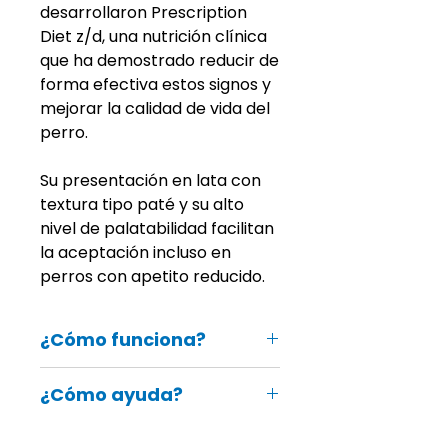
desarrollaron Prescription
Diet z/d, una nutrición clínica
que ha demostrado reducir de
forma efectiva estos signos y
mejorar la calidad de vida del
perro.
Su presentación en lata con
textura tipo paté y su alto
nivel de palatabilidad facilitan
la aceptación incluso en
perros con apetito reducido.
¿Cómo funciona?
Contiene proteína animal
¿Cómo ayuda?
altamente hidrolizada
Enriquecido con aceite de
Favorece una
piel y pelaje
pescado, altos niveles de ácidos