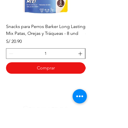
Snacks para Perros Barker Long Lasting
Snacks para Perros B
Mix Patas, Orejas y Tráqueas - 8 und
- Tráqueas de Res - 
Precio
Precio
S/ 20.90
S/ 20.90
Comprar