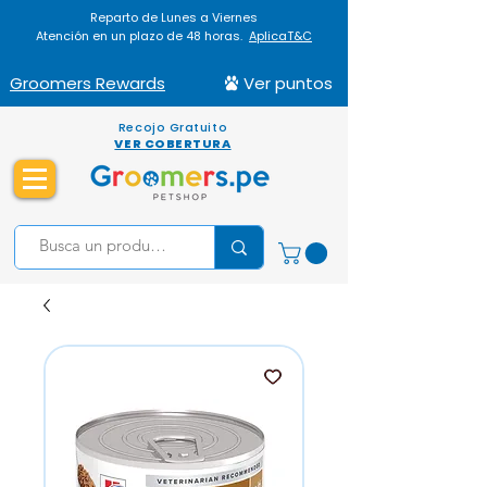
Reparto de Lunes a Viernes
Atención en un plazo de 48 horas.
AplicaT&C
Groomers Rewards
Ver puntos
Recojo Gratuito
VER COBERTURA