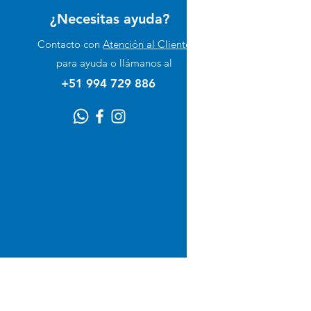
¿Necesitas ayuda?
Perro
Contacto con
Atención al Cliente
Gato
para ayuda o llámanos al
Suplementos
+51 994 729 886