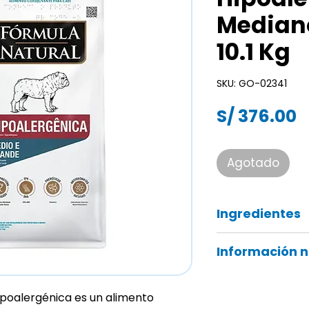
Mediano
10.1 Kg
SKU: GO-02341
P
S/ 376.00
Agotado
Ingredientes
Proteína de pollo h
Información n
levadura de caña d
deshidratada, pulp
Proteína 21%
de azúcar, aceite d
Grasa 13%
ipoalergénica es un alimento
aceite de girasol, a
Ceniza 7%