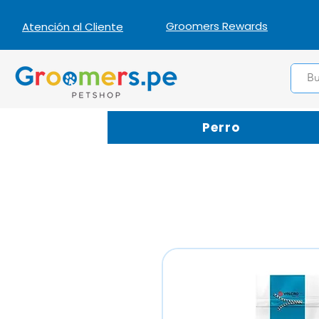
Groomers Rewards
Atención al Cliente
Perro