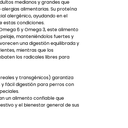
sodio, biomasa de
adultos medianos y grandes que
Fibra 3.5%
zeolita, pared celu
o alergias alimentarias. Su proteína
Humedad 9%
fructooligosacárido
ial alergénico, ayudando en el
Calcio 1.4%
fosfato dicálcico, c
e estas condiciones.
Fósforo 0.7%
metionina, extract
Sodio 2000 MG/KG
 Omega 6 y Omega 3, este alimento
romero, concentra
MOS 220 MG/KG
l pelaje, manteniéndolos fuertes y
(antioxidante natur
FOS 220 MG/KG
favorecen una digestión equilibrada y
Inulina 100 MG/KG
ientes, mientras que los
Omega 6 25 G/KG
baten los radicales libres para
Omega 3 2500 MG
Energía MET 3610 k
ereales y transgénicos) garantiza
 y fácil digestión para perros con
peciales.
an un alimento confiable que
igestivo y el bienestar general de sus