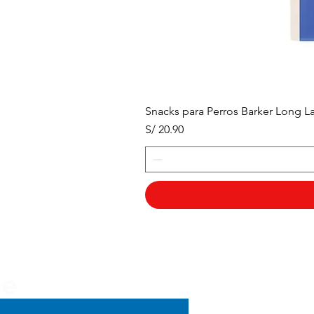
Snacks para Perros Barker Long La
Precio
S/ 20.90
Menú