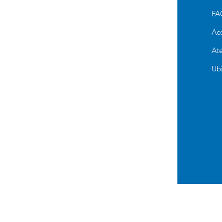
Alimento Para Perro
FA
Cuidado e Higiene
Ac
Accesorios y Otros
Ate
Alimento para Gato
Ub
Antipulgas para perros
Pañales de Entrenamiento