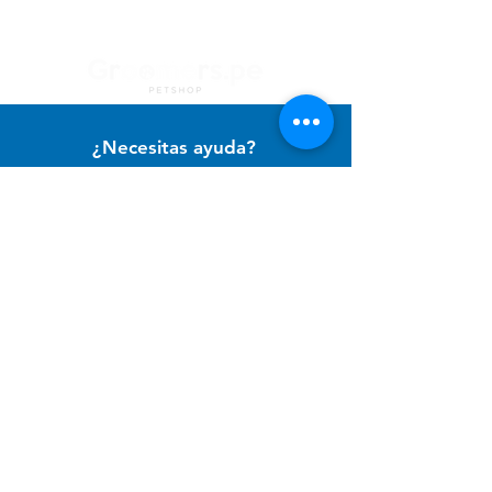
¿Necesitas ayuda?
Contacto con
Atención al Cliente
para ayuda o llámanos al
+51 994 729 886
Categorías
Alimento Para Perro
Cuidado e Higiene