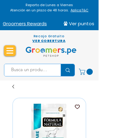
Reparto de Lunes a Viernes
Atención en un plazo de 48 horas.
AplicaT&C
Groomers Rewards
Ver puntos
Recojo Gratuito
VER COBERTURA