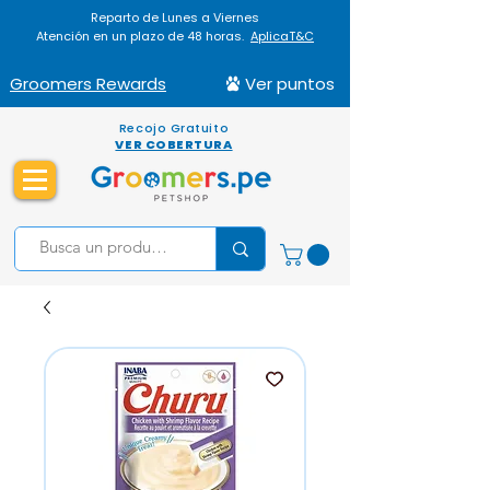
Reparto de Lunes a Viernes
Atención en un plazo de 48 horas.
AplicaT&C
Groomers Rewards
Ver puntos
Recojo Gratuito
VER COBERTURA