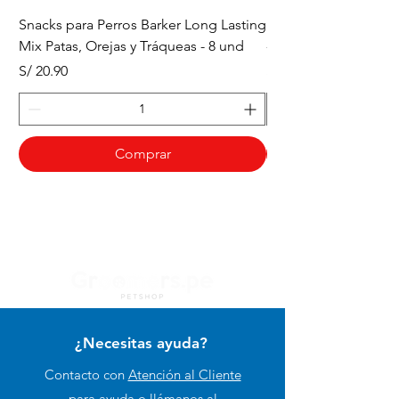
Snacks para Perros Barker Long Lasting
Snacks para Perros B
Mix Patas, Orejas y Tráqueas - 8 und
- Tráqueas de Res - 
Precio
Precio
S/ 20.90
S/ 20.90
Comprar
¿Necesitas ayuda?
Contacto con
Atención al Cliente
para ayuda o llámanos al