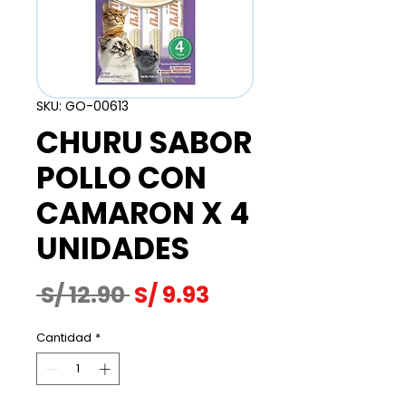
SKU: GO-00613
CHURU SABOR
POLLO CON
CAMARON X 4
UNIDADES
Precio
Precio
 S/ 12.90 
S/ 9.93
de
Cantidad
*
oferta