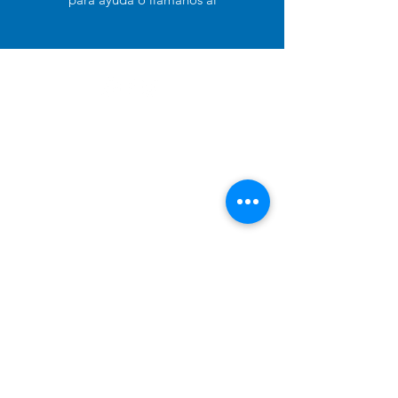
+51 994 729 886
Categorías
Alimento Para Perro
Cuidado e Higiene
Accesorios y Otros
Alimento para Gato
Antipulgas para perros
Pañales de Entrenamiento