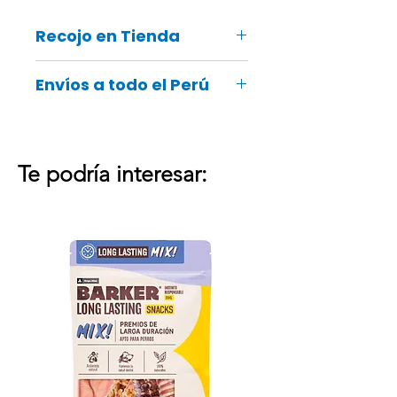
Recojo en Tienda
Recuerda que también podrás
Envíos a todo el Perú
recoger tu pedido online en ¡tu
tienda Groomers más cercana!
Te podría interesar: