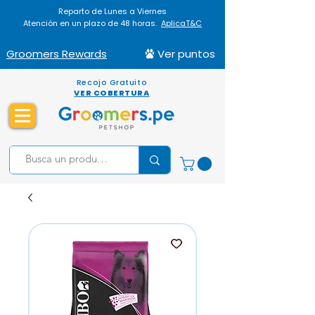
Reparto de Lunes a Viernes
Atención en un plazo de 48 horas.
AplicaT&C
Groomers Rewards
Ver puntos
Recojo Gratuito
VER COBERTURA