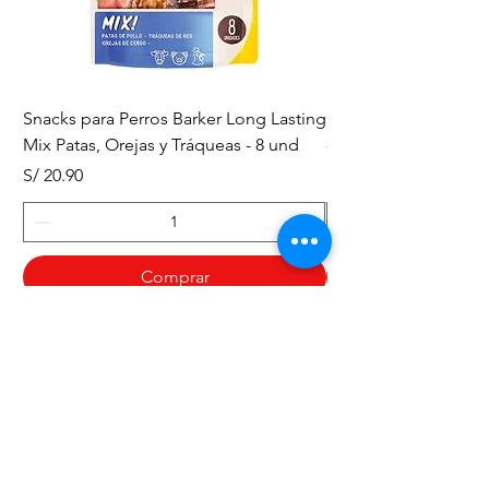
Snacks para Perros Barker Long Lasting
Snacks para Perros B
Mix Patas, Orejas y Tráqueas - 8 und
- Tráqueas de Res - 
Precio
Precio
S/ 20.90
S/ 20.90
Comprar