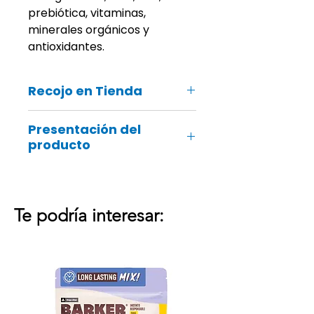
prebiótica, vitaminas,
minerales orgánicos y
antioxidantes.
Recojo en Tienda
Recuerda que también podrás
Presentación del
recoger tu pedido online en ¡tu
producto
tienda Groomers más cercana!
Bolsa de 1kg
Te podría interesar: