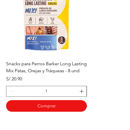
Snacks para Perros Barker Long Lasting
Snacks para Perros B
Mix Patas, Orejas y Tráqueas - 8 und
- Tráqueas de Res - 
Precio
Precio
S/ 20.90
S/ 20.90
Comprar