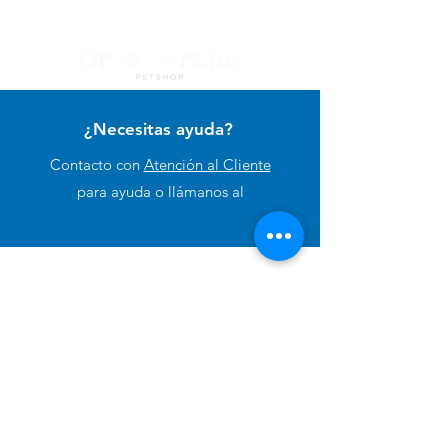
¿Necesitas ayuda?
Contacto con
Atención al Cliente
para ayuda o llámanos al
+51 994 729 886
Categorías
Alimento Para Perro
Cuidado e Higiene