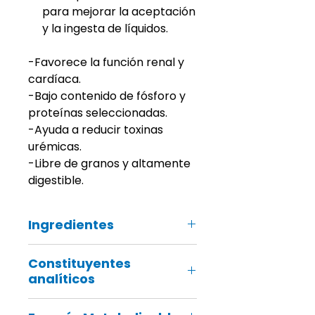
para mejorar la aceptación
y la ingesta de líquidos.
-Favorece la función renal y
cardíaca.
-Bajo contenido de fósforo y
proteínas seleccionadas.
-Ayuda a reducir toxinas
urémicas.
-Libre de granos y altamente
digestible.
Ingredientes
arvejas amarillas (44%), grasa de
Constituyentes
polo (12%), trigo alforfón, huevos
analíticos
(10%), pulpa de manzana,
proteína de salmón hidrolizada
Proteína cruda 14%, Contenido de
(7%), aceite de salmón (2%),