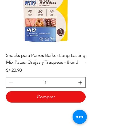
Snacks para Perros Barker Long Lasting
Snacks para Perros B
Mix Patas, Orejas y Tráqueas - 8 und
- Tráqueas de Res - 
Precio
Precio
S/ 20.90
S/ 20.90
Comprar