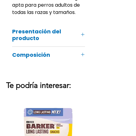
apta para perros adultos de
todas las razas y tamaños.
Presentación del
producto
400 gr
Composición
70% pavo (carne y vísceras), 5%
camote, 3% almidón de guisante,
1% fibra de guisante.
Te podría interesar: