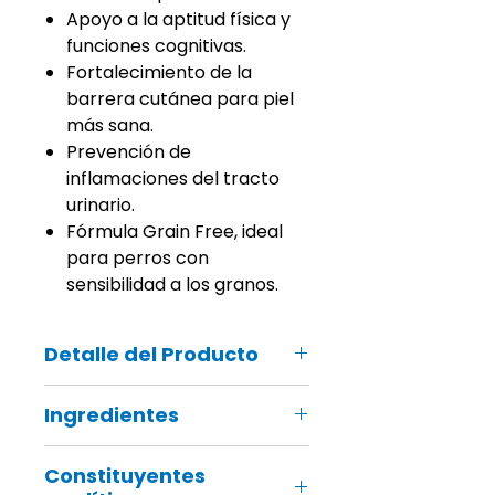
Apoyo a la aptitud física y
funciones cognitivas.
Fortalecimiento de la
barrera cutánea para piel
más sana.
Prevención de
inflamaciones del tracto
urinario.
Fórmula Grain Free, ideal
para perros con
sensibilidad a los granos.
Detalle del Producto
Recuerda que también podrás
Ingredientes
recoger tu pedido online en ¡tu
tienda Groomers más cercana!
Salmón deshidratado (30%),
Constituyentes
guisantes amarillos, proteína de