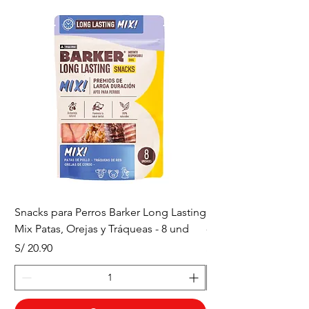
Snacks para Perros Barker Long Lasting
Snacks para Perros B
Mix Patas, Orejas y Tráqueas - 8 und
- Tráqueas de Res - 
Precio
Precio
S/ 20.90
S/ 20.90