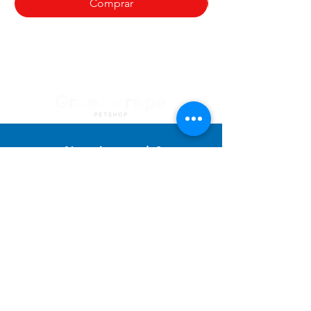
Comprar
¿Necesitas ayuda?
Contacto con
Atención al Cliente
para ayuda o llámanos al
+51 994 729 886
Categorías