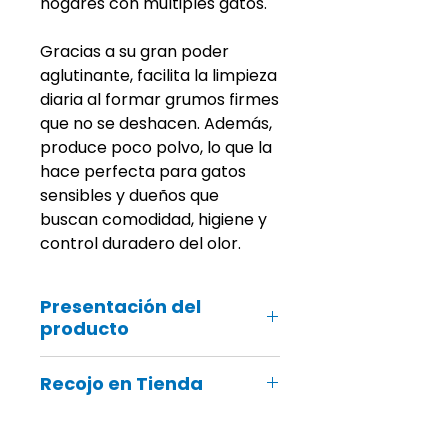
hogares con múltiples gatos.
Gracias a su gran poder
aglutinante, facilita la limpieza
diaria al formar grumos firmes
que no se deshacen. Además,
produce poco polvo, lo que la
hace perfecta para gatos
sensibles y dueños que
buscan comodidad, higiene y
control duradero del olor.
Presentación del
producto
-Composición: 100% bentonita
Recojo en Tienda
-Fragancia: talco de bebé
-Conglomeración: alta
Nuestra Familia Groomers.pe
-Control de olores
contamos con 5 locales.