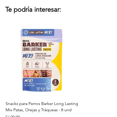
-99.4% libre de polvo
¡Encuentra la más cercana!
-Incluye gránulos de carbón
Te podría interesar:
activado
Snacks para Perros Barker Long Lasting
Snacks para Perros B
Mix Patas, Orejas y Tráqueas - 8 und
- Tráqueas de Res - 
Precio
Precio