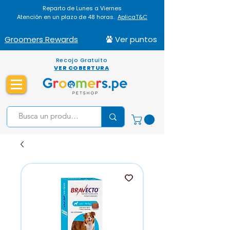
Reparto de Lunes a Viernes
Atención en un plazo de 48 horas.
AplicaT&C
Groomers Rewards
Ver puntos
Recojo Gratuito
VER COBERTURA