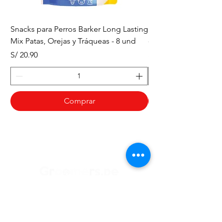
Snacks para Perros Barker Long Lasting
Snacks para Perros B
Mix Patas, Orejas y Tráqueas - 8 und
- Tráqueas de Res - 
Precio
Precio
S/ 20.90
S/ 20.90
Comprar
¿Necesitas ayuda?