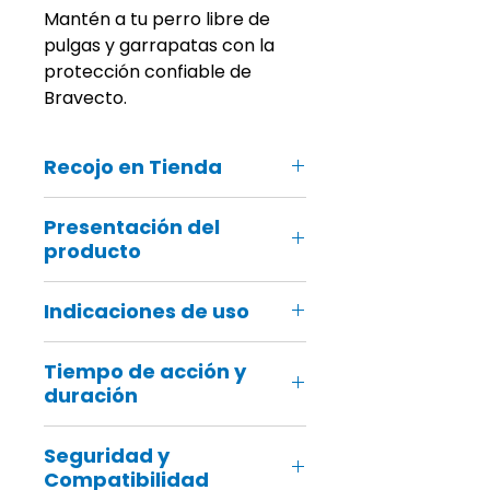
Mantén a tu perro libre de
pulgas y garrapatas con la
protección confiable de
Bravecto.
Recojo en Tienda
Recuerda que también podrás
Presentación del
recoger tu pedido online en ¡tu
producto
tienda Groomers más cercana!
Formato: Tableta masticable oral
Indicaciones de uso
Contenido: 1 tableta de 1000 mg
Dosis: Perros entre 20 y 40 kg
Administrar según el peso del
Tiempo de acción y
perro.
duración
No requiere ayuno ni preparación
previa.
Mata pulgas en 8 horas.
Compatible con otras
Seguridad y
Elimina garrapatas en 12 horas.
medicaciones (consultar con
Compatibilidad
Eficacia comprobada por hasta 12
veterinario).