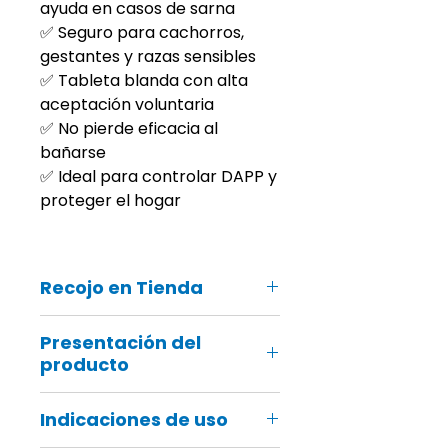
ayuda en casos de sarna
✅ Seguro para cachorros,
gestantes y razas sensibles
✅ Tableta blanda con alta
aceptación voluntaria
✅ No pierde eficacia al
bañarse
✅ Ideal para controlar DAPP y
proteger el hogar
Recojo en Tienda
Recuerda que también podrás
Presentación del
recoger tu pedido online en ¡tu
producto
tienda Groomers más cercana!
Formato: Tableta masticable oral
Indicaciones de uso
soft chew
Contenido: 1 unidad de 250 mg