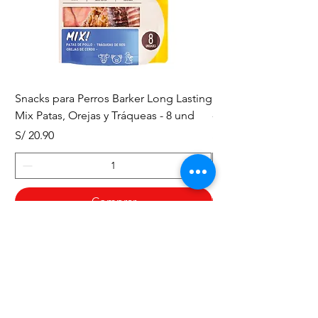
Snacks para Perros Barker Long Lasting
Snacks para Perros B
Mix Patas, Orejas y Tráqueas - 8 und
- Tráqueas de Res - 
Precio
Precio
S/ 20.90
S/ 20.90
Comprar