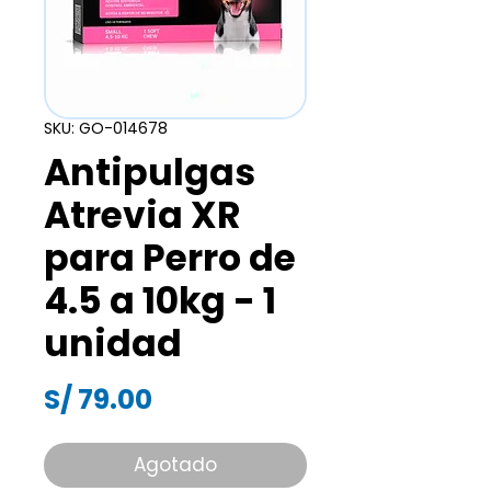
SKU: GO-014678
Antipulgas
Atrevia XR
para Perro de
4.5 a 10kg - 1
unidad
Precio
S/ 79.00
Agotado