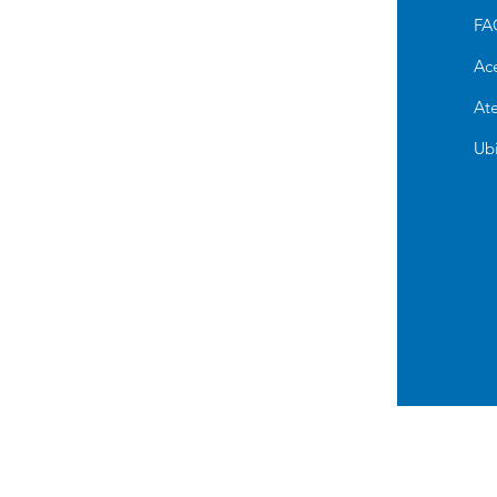
Alimento Para Perro
FA
Cuidado e Higiene
Ac
Accesorios y Otros
Ate
Alimento para Gato
Ub
Antipulgas para perros
Pañales de Entrenamiento