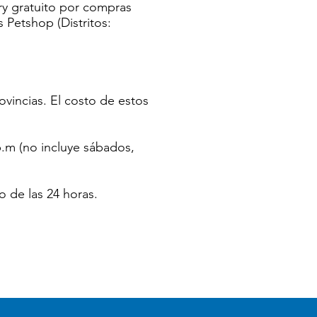
ery gratuito por compras
 Petshop (Distritos:
rovincias. El costo de estos
p.m (no incluye sábados,
o de las 24 horas.
fo
Mi elección