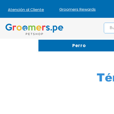
Groomers Rewards
Atención al Cliente
Perro
Té