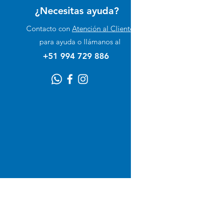
¿Necesitas ayuda?
Perro
Contacto con
Atención al Cliente
Gato
para ayuda o llámanos al
Suplementos
+51 994 729 886