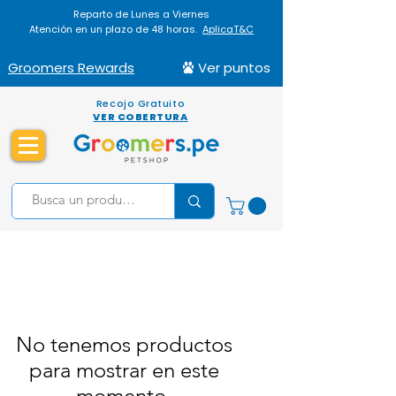
Reparto de Lunes a Viernes
Atención en un plazo de 48 horas.
AplicaT&C
Groomers Rewards
Ver puntos
Recojo Gratuito
VER COBERTURA
No tenemos productos
para mostrar en este
momento.