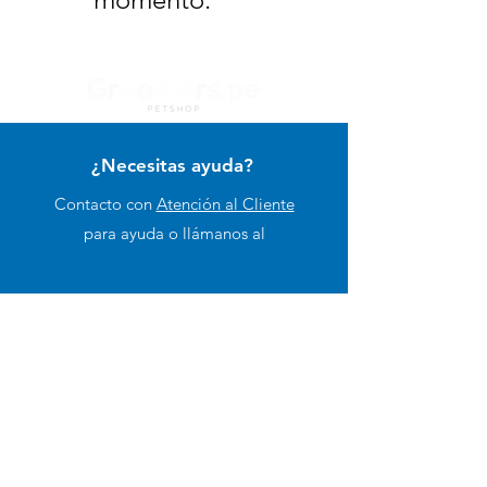
¿Necesitas ayuda?
Contacto con
Atención al Cliente
para ayuda o llámanos al
+51 994 729 886
Categorías
Alimento Para Perro
Cuidado e Higiene