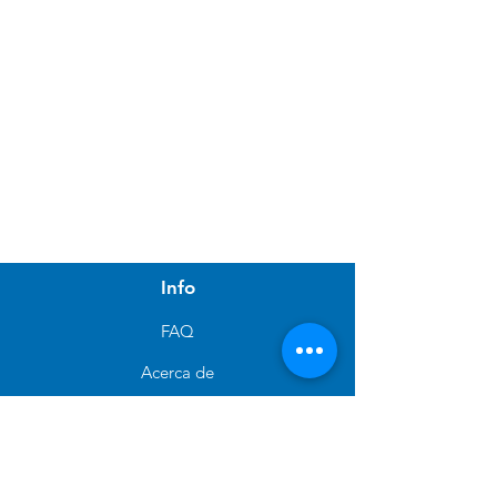
Accesorios y Otros
Alimento para Gato
Antipulgas para perros
Pañales de Entrenamiento
Info
FAQ
Acerca de
Atención al cliente
Ubicaciones