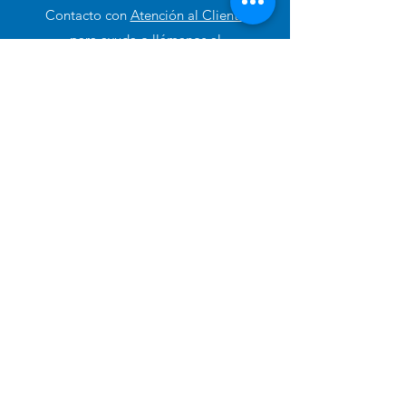
Contacto con
Atención al Cliente
para ayuda o llámanos al
+51 994 729 886
Categorías
Alimento Para Perro
Cuidado e Higiene
Accesorios y Otros
Alimento para Gato
Antipulgas para perros
Pañales de Entrenamiento