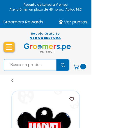
Reparto de Lunes a Viernes
Atención en un plazo de 48 horas.
AplicaT&C
Groomers Rewards
Ver puntos
Recojo Gratuito
VER COBERTURA