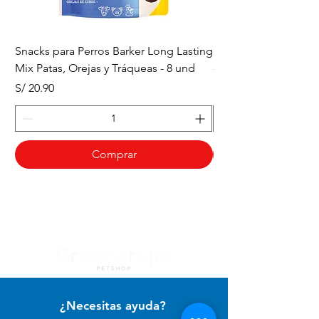
Snacks para Perros Barker Long Lasting
Snacks para Perros B
Mix Patas, Orejas y Tráqueas - 8 und
- Tráqueas de Res - 
Precio
Precio
S/ 20.90
S/ 20.90
Comprar
¿Necesitas ayuda?