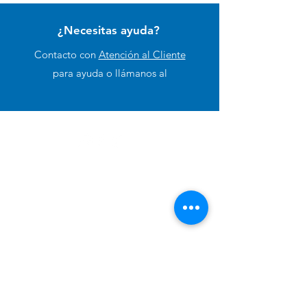
¿Necesitas ayuda?
Contacto con
Atención al Cliente
para ayuda o llámanos al
+51 994 729 886
Categorías
Alimento Para Perro
Cuidado e Higiene
Accesorios y Otros
Alimento para Gato
Antipulgas para perros