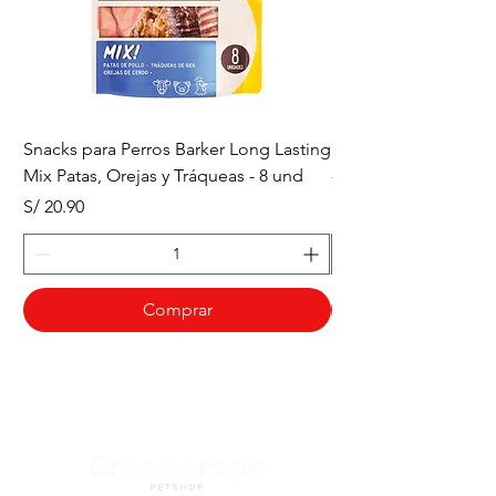
Snacks para Perros Barker Long Lasting
Snacks para Perros B
Mix Patas, Orejas y Tráqueas - 8 und
- Tráqueas de Res - 
Precio
Precio
S/ 20.90
S/ 20.90
Comprar