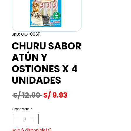
SKU: GO-00611
CHURU SABOR
ATÚN Y
OSTIONES X 4
UNIDADES
Precio
Precio
 S/ 12.90 
S/ 9.93
de
Cantidad
*
oferta
Solo 6 disponible(s)