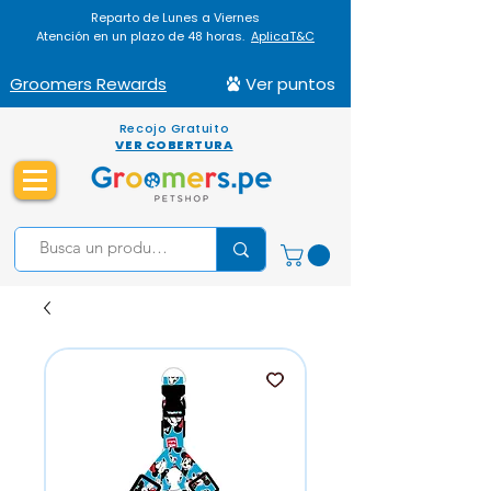
Reparto de Lunes a Viernes
Atención en un plazo de 48 horas.
AplicaT&C
Groomers Rewards
Ver puntos
Recojo Gratuito
VER COBERTURA