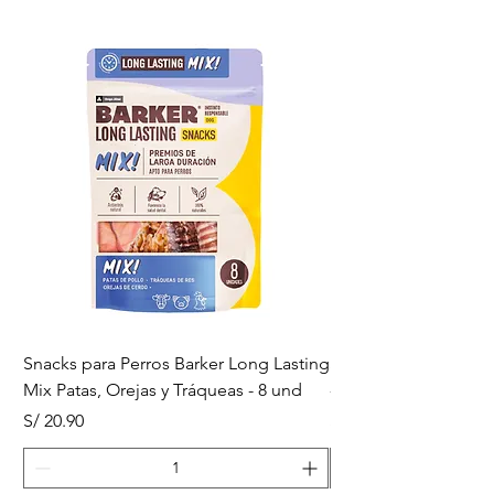
Snacks para Perros Barker Long Lasting
Snacks para Perros B
Mix Patas, Orejas y Tráqueas - 8 und
- Tráqueas de Res - 
Precio
Precio
S/ 20.90
S/ 20.90